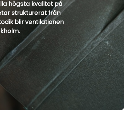
lla högsta kvalitet på
tar strukturerat från
odik blir ventilationen
ckholm.