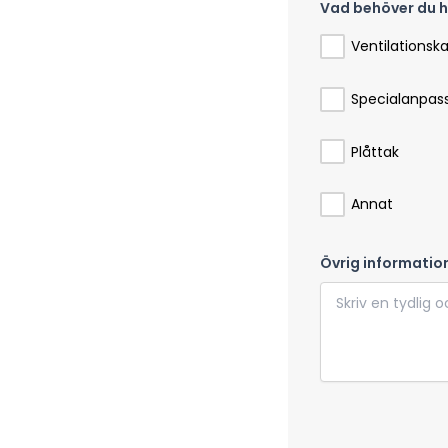
Vad behöver du h
Ventilationsk
Specialanpas
Plåttak
Annat
Övrig informatio