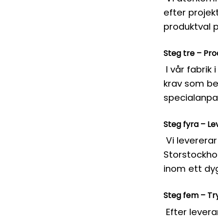
efter projek
produktval 
Steg tre – Pro
I vår fabrik
krav som be
specialanpa
Steg fyra – L
Vi levererar
Storstockhol
inom ett dy
Steg fem – Tr
Efter leveran