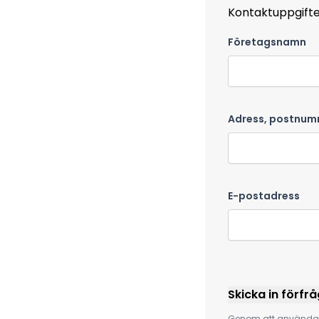
Kontaktuppgift
Företagsnamn
Adress, postnum
E-postadress
Skicka in förfr
Genom att använda f