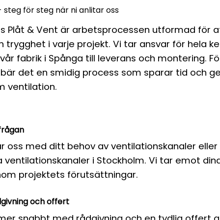
 - steg för steg när ni anlitar oss
s Plåt & Vent är arbetsprocessen utformad för a
h trygghet i varje projekt. Vi tar ansvar för hela k
 vår fabrik i Spånga till leverans och montering. F
ebär det en smidig process som sparar tid och ge
m ventilation.
rfrågan
 oss med ditt behov av ventilationskanaler eller
 ventilationskanaler i Stockholm. Vi tar emot di
nom projektets förutsättningar.
givning och offert
er snabbt med rådgivning och en tydlig offert 