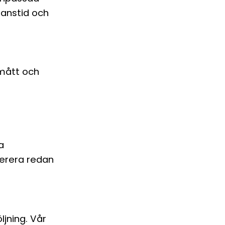
ranstid och
e mått och
a
verera redan
ljning. Vår