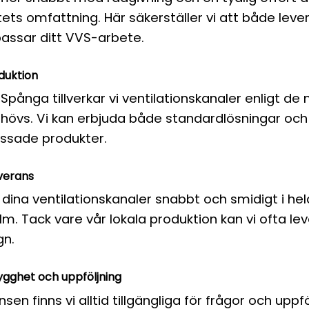
tets omfattning. Här säkerställer vi att både leve
passar ditt VVS-arbete.
duktion
 i Spånga tillverkar vi ventilationskanaler enligt d
hövs. Vi kan erbjuda både standardlösningar och
ssade produkter.
everans
 dina ventilationskanaler snabbt och smidigt i hel
m. Tack vare vår lokala produktion kan vi ofta le
gn.
ygghet och uppföljning
sen finns vi alltid tillgängliga för frågor och uppfö