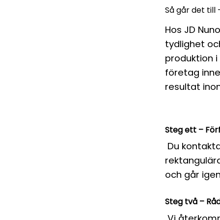
Så går det till
Hos JD Nuno
tydlighet oc
produktion i
företag inn
resultat ino
Steg ett – Fö
Du kontaktar
rektangulära
och går ige
Steg två – Råd
Vi återkomm