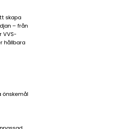
tt skapa
edjan – från
ör VVS-
r hållbara
na önskemål
anpassad