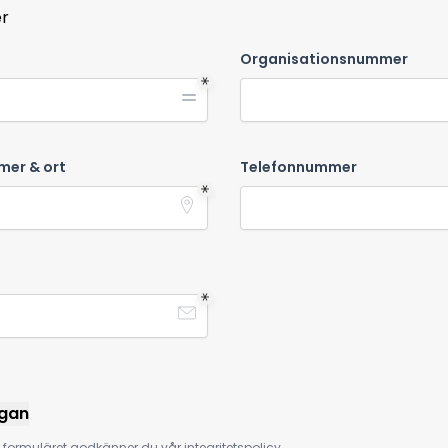
er
Organisationsnummer
mer & ort
Telefonnummer
ågan
ormuläret godkänner du vår integritetspolicy.