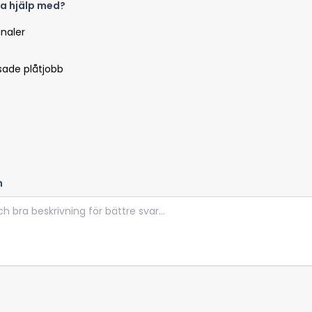
a hjälp med?
analer
sade plåtjobb
n