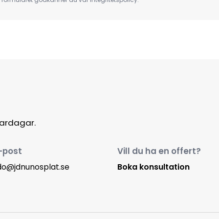
vardagar.
-post
Vill du ha en offert?
do@jdnunosplat.se
Boka konsultation