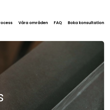
rocess
Våra områden
FAQ
Boka konsultation
s