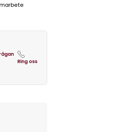
samarbete
frågan
Ring oss